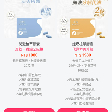
閃澱植萃膠囊
孅燃植萃膠囊
澱粉・甜點全阻擋
代謝力再升級
1980
1980
NT$
NT$
澱粉超隔絕・包覆全代謝
大分子→小分子
30粒/盒
超速代謝・提振精神
30粒/盒
✓專利白腎豆萃取
✓專利桑葉萃取
✓日本專利啤酒酵母B群
✓專利幾丁聚醣
✓專利牛磺酸
✓專利紫米萃取物
✓高濃度C3薑黃素
✓專利黑松露萃取物
✓專利黑蒜粉
✓台灣紅寶石牛樟芝菌絲體
✓專利四棱白粉藤