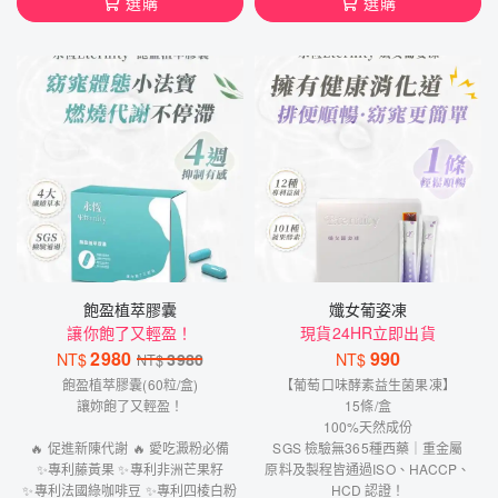
選購
選購
飽盈植萃膠囊
孅女葡姿凍
讓你飽了又輕盈！
現貨24HR立即出貨
2980
990
NT$
3980
NT$
NT$
飽盈植萃膠囊(60粒/盒)
【葡萄口味酵素益生菌果凍】
讓妳飽了又輕盈！
15條/盒
100%天然成份
🔥 促進新陳代謝 🔥 愛吃澱粉必備
SGS 檢驗無365種西藥｜重金屬
✨專利藤黃果 ✨專利非洲芒果籽
原料及製程皆通過ISO、HACCP、
✨專利法國綠咖啡豆 ✨專利四棱白粉
HCD 認證！