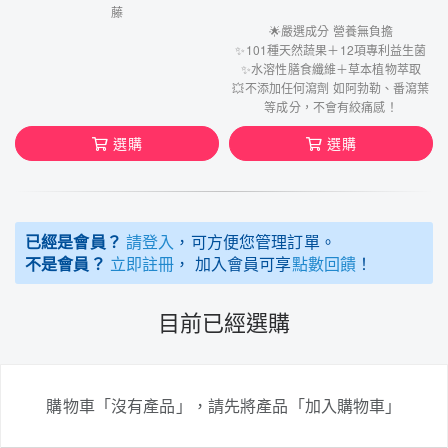
藤
🌟嚴選成分 營養無負擔
✨101種天然蔬果＋12項專利益生菌
✨水溶性膳食纖維＋草本植物萃取
💥不添加任何瀉劑 如阿勃勒、番瀉葉
等成分，不會有絞痛感！
選購
選購
已經是會員？
請登入
，可方便您管理訂單。
不是會員？
立即註冊
， 加入會員可享
點數回饋
！
目前已經選購
購物車「沒有產品」，請先將產品「加入購物車」