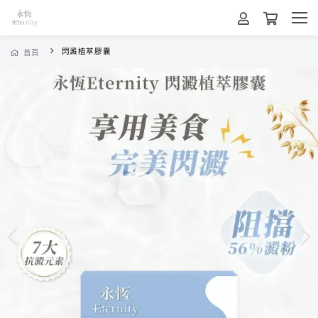
閃澱植萃膠囊
首頁