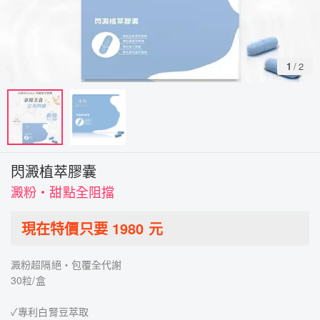
1
/
2
閃澱植萃膠囊
澱粉・甜點全阻擋
現在特價只要
1980
元
澱粉超隔絕・包覆全代謝
30粒/盒
✓專利白腎豆萃取